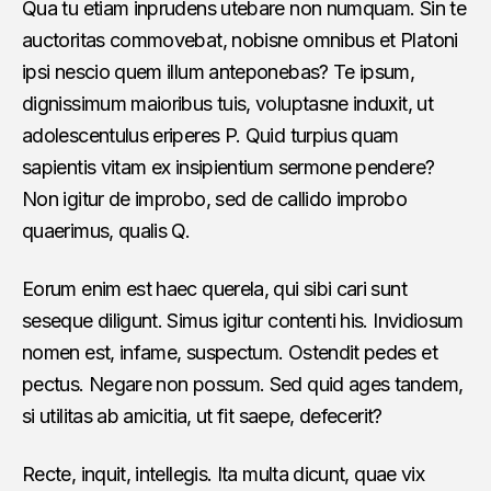
Qua tu etiam inprudens utebare non numquam. Sin te
auctoritas commovebat, nobisne omnibus et Platoni
ipsi nescio quem illum anteponebas? Te ipsum,
dignissimum maioribus tuis, voluptasne induxit, ut
adolescentulus eriperes P. Quid turpius quam
sapientis vitam ex insipientium sermone pendere?
Non igitur de improbo, sed de callido improbo
quaerimus, qualis Q.
Eorum enim est haec querela, qui sibi cari sunt
seseque diligunt. Simus igitur contenti his. Invidiosum
nomen est, infame, suspectum. Ostendit pedes et
pectus. Negare non possum. Sed quid ages tandem,
si utilitas ab amicitia, ut fit saepe, defecerit?
Recte, inquit, intellegis. Ita multa dicunt, quae vix