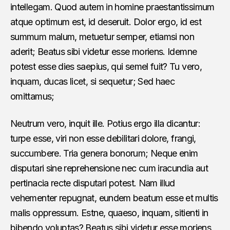
intellegam. Quod autem in homine praestantissimum
atque optimum est, id deseruit. Dolor ergo, id est
summum malum, metuetur semper, etiamsi non
aderit; Beatus sibi videtur esse moriens. Idemne
potest esse dies saepius, qui semel fuit? Tu vero,
inquam, ducas licet, si sequetur; Sed haec
omittamus;
Neutrum vero, inquit ille. Potius ergo illa dicantur:
turpe esse, viri non esse debilitari dolore, frangi,
succumbere. Tria genera bonorum; Neque enim
disputari sine reprehensione nec cum iracundia aut
pertinacia recte disputari potest. Nam illud
vehementer repugnat, eundem beatum esse et multis
malis oppressum. Estne, quaeso, inquam, sitienti in
bibendo voluptas? Beatus sibi videtur esse moriens.