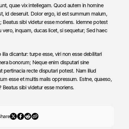
dicunt, quae vix intellegam. Quod autem in homine
, id deseruit. Dolor ergo, id est summum malum,
; Beatus sibi videtur esse moriens. Idemne potest
u vero, inquam, ducas licet, si sequetur; Sed haec
illa dicantur: turpe esse, viri non esse debilitari
enera bonorum; Neque enim disputari sine
 pertinacia recte disputari potest. Nam illud
m esse et multis malis oppressum. Estne, quaeso,
? Beatus sibi videtur esse moriens.
Share