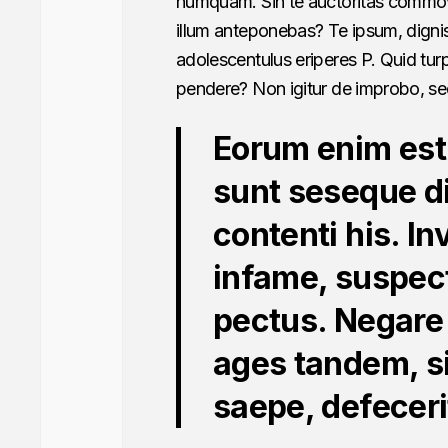
numquam. Sin te auctoritas commov
illum anteponebas? Te ipsum, dignis
adolescentulus eriperes P. Quid tur
pendere? Non igitur de improbo, se
Eorum enim est 
sunt seseque di
contenti his. I
infame, suspec
pectus. Negare
ages tandem, si 
saepe, defeceri