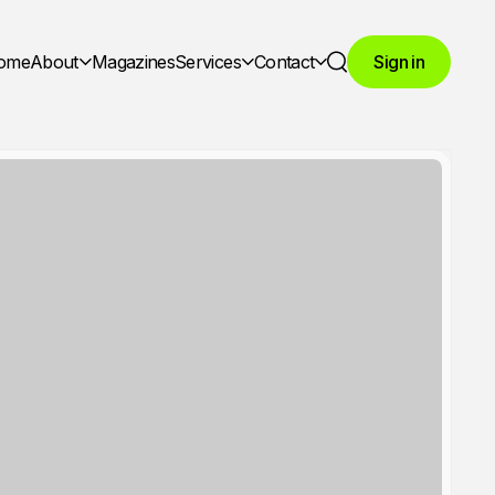
ome
About
Magazines
Services
Contact
Sign in
Search