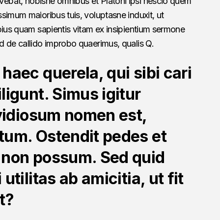
ebat, nobisne omnibus et Platoni ipsi nescio quem
simum maioribus tuis, voluptasne induxit, ut
pius quam sapientis vitam ex insipientium sermone
d de callido improbo quaerimus, qualis Q.
haec querela, qui sibi cari
ligunt. Simus igitur
nvidiosum nomen est,
tum. Ostendit pedes et
 non possum. Sed quid
utilitas ab amicitia, ut fit
t?