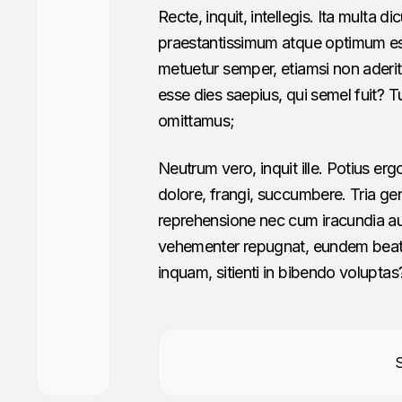
Recte, inquit, intellegis. Ita multa 
praestantissimum atque optimum est
metuetur semper, etiamsi non aderit
esse dies saepius, qui semel fuit? T
omittamus;
Neutrum vero, inquit ille. Potius ergo 
dolore, frangi, succumbere. Tria g
reprehensione nec cum iracundia aut
vehementer repugnat, eundem beatu
inquam, sitienti in bibendo voluptas