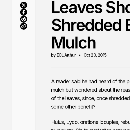
Leaves Sh
Shredded B
Mulch
by ECL Arthur
Oct 20, 2015
A reader said he had heard of the p
mulch but wondered about the reason
of the leaves, since, once shredde
some other benefit?
Huius, Lyco, oratione locuples, rebu